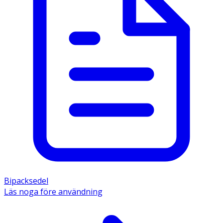
Bipacksedel
Läs noga före användning