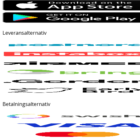
Leveransalternativ
Betalningsalternativ