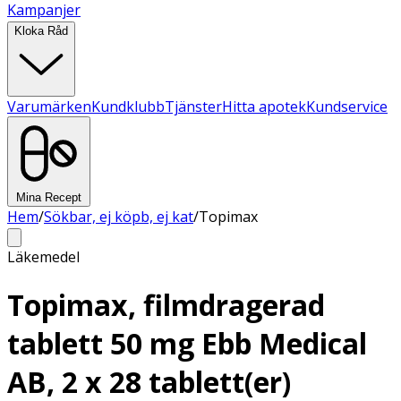
Kampanjer
Kloka Råd
Varumärken
Kundklubb
Tjänster
Hitta apotek
Kundservice
Mina Recept
Hem
/
Sökbar, ej köpb, ej kat
/
Topimax
Läkemedel
Topimax, filmdragerad
tablett 50 mg Ebb Medical
AB, 2 x 28 tablett(er)