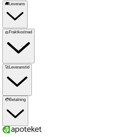
🚚Leverans
🧺Fraktkostnad
🚀Leveranstid
💳Betalning