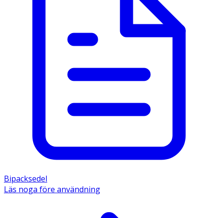
Bipacksedel
Läs noga före användning