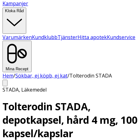
Kampanjer
Kloka Råd
Varumärken
Kundklubb
Tjänster
Hitta apotek
Kundservice
Mina Recept
Hem
/
Sökbar, ej köpb, ej kat
/
Tolterodin STADA
STADA
,
Läkemedel
Tolterodin STADA,
depotkapsel, hård 4 mg, 100
kapsel/kapslar