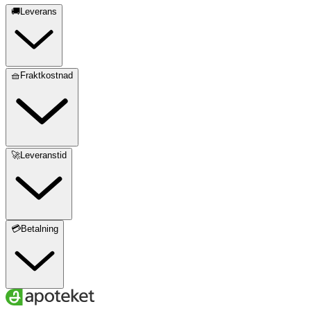
🚚Leverans
🧺Fraktkostnad
🚀Leveranstid
💳Betalning