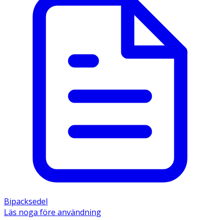
Bipacksedel
Läs noga före användning