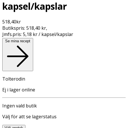
kapsel/kapslar
518,40
kr
Butikspris:
518,40 kr
,
Jmfs.pris:
5,18 kr / kapsel/kapslar
Se mina recept
Tolterodin
Ej i lager online
Ingen vald butik
Välj för att se lagerstatus
Välj apotek