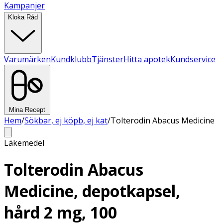
Kampanjer
Kloka Råd
Varumärken
Kundklubb
Tjänster
Hitta apotek
Kundservice
Mina Recept
Hem
/
Sökbar, ej köpb, ej kat
/
Tolterodin Abacus Medicine
Läkemedel
Tolterodin Abacus
Medicine, depotkapsel,
hård 2 mg, 100