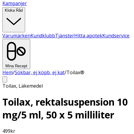
Kampanjer
Kloka Råd
Varumärken
Kundklubb
Tjänster
Hitta apotek
Kundservice
Mina Recept
Hem
/
Sökbar, ej köpb, ej kat
/
Toilax®
Toilax
,
Läkemedel
Toilax, rektalsuspension 10
mg/5 ml, 50 x 5 milliliter
499
kr