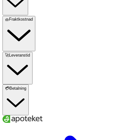
🧺Fraktkostnad
🚀Leveranstid
💳Betalning