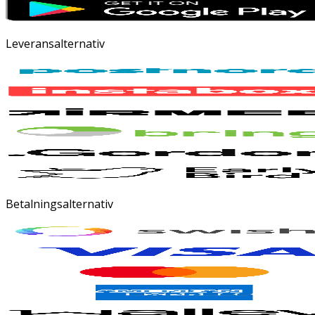
Leveransalternativ
Betalningsalternativ