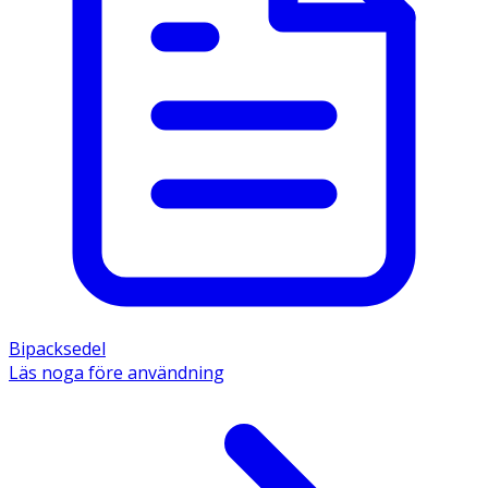
Bipacksedel
Läs noga före användning