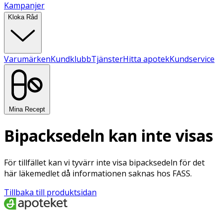
Kampanjer
Kloka Råd
Varumärken
Kundklubb
Tjänster
Hitta apotek
Kundservice
Mina Recept
Bipacksedeln kan inte visas
För tillfället kan vi tyvärr inte visa bipacksedeln för det
här läkemedlet då informationen saknas hos FASS.
Tillbaka till produktsidan