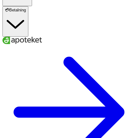
💳Betalning