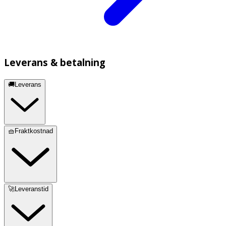
Leverans & betalning
🚚Leverans
🧺Fraktkostnad
🚀Leveranstid