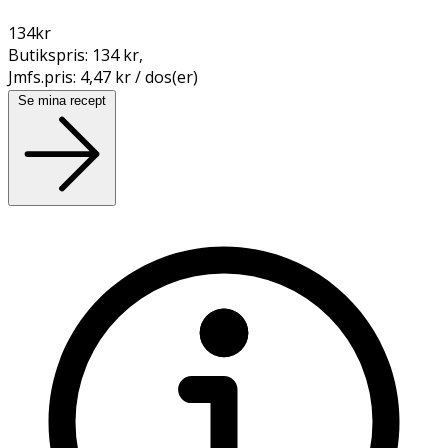
134
kr
Butikspris:
134 kr
,
Jmfs.pris:
4,47 kr / dos(er)
Se mina recept