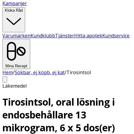
Kampanjer
Kloka Råd
Varumärken
Kundklubb
Tjänster
Hitta apotek
Kundservice
Mina Recept
Hem
/
Sökbar, ej köpb, ej kat
/
Tirosintsol
Läkemedel
Tirosintsol, oral lösning i
endosbehållare 13
mikrogram, 6 x 5 dos(er)