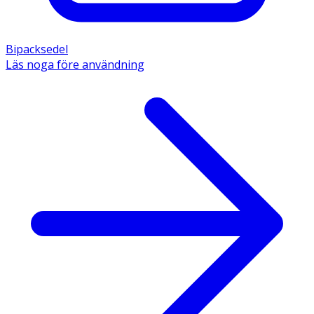
Bipacksedel
Läs noga före användning