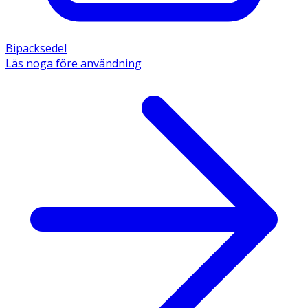
Bipacksedel
Läs noga före användning