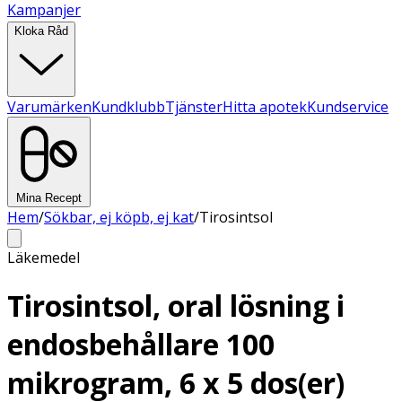
Kampanjer
Kloka Råd
Varumärken
Kundklubb
Tjänster
Hitta apotek
Kundservice
Mina Recept
Hem
/
Sökbar, ej köpb, ej kat
/
Tirosintsol
Läkemedel
Tirosintsol, oral lösning i
endosbehållare 100
mikrogram, 6 x 5 dos(er)