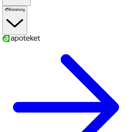
💳Betalning