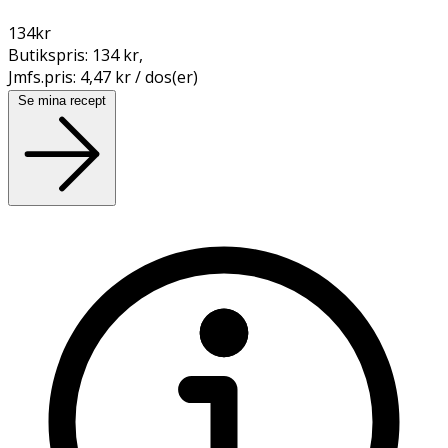
134
kr
Butikspris:
134 kr
,
Jmfs.pris:
4,47 kr / dos(er)
Se mina recept