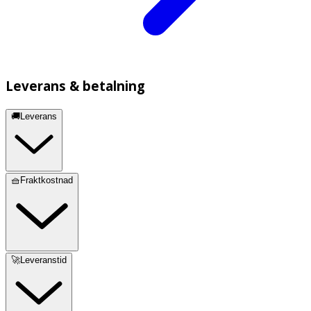
Leverans & betalning
🚚Leverans
🧺Fraktkostnad
🚀Leveranstid