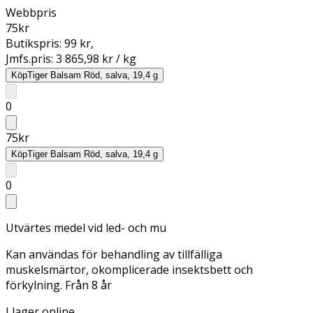
Webbpris
75
kr
Butikspris:
99 kr
,
Jmfs.pris:
3 865,98 kr / kg
Köp
Tiger Balsam Röd, salva, 19,4 g
0
75
kr
Köp
Tiger Balsam Röd, salva, 19,4 g
0
Utvärtes medel vid led- och mu
Kan användas för behandling av tillfälliga
muskelsmärtor, okomplicerade insektsbett och
förkylning. Från 8 år
I lager online