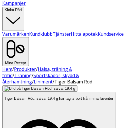
Kampanjer
Kloka Råd
Varumärken
Kundklubb
Tjänster
Hitta apotek
Kundservice
Mina Recept
Hem
/
Produkter
/
Hälsa, träning &
fritid
/
Träning
/
Sportskador, skydd &
återhämtning
/
Liniment
/
Tiger Balsam Röd
Tiger Balsam Röd, salva, 19,4 g har tagits bort från mina favoriter