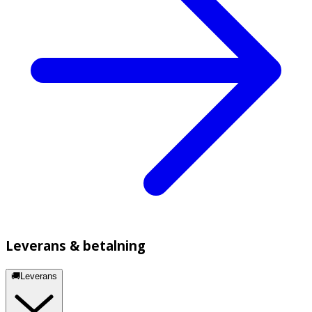
Förvaring
Förvaras vid högst 30 °C i originalförpackningen.
Förvaras utom syn- och räckhåll för barn.
Innehåll
·
Aktiva substanser (per 1 g salva):
Kamfer 110 mg,
mentol 100 mg, kajeputolja 70 mg, avmentoliserad
mintolja 60 mg, kryddnejlikolja 50 mg.
·
Övriga innehållsämnen:
kanelolja, fast paraffin och
gult vaselin.
Leverans & betalning
🚚Leverans