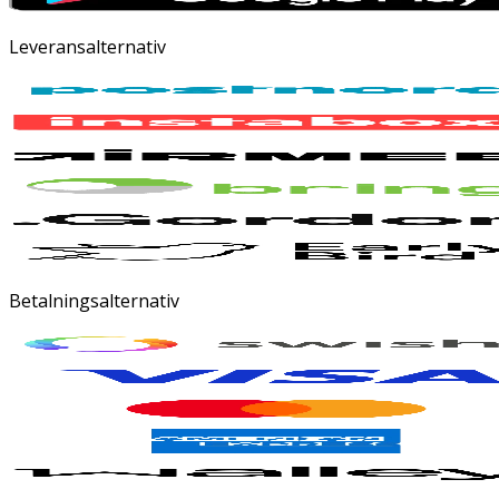
Leveransalternativ
Betalningsalternativ