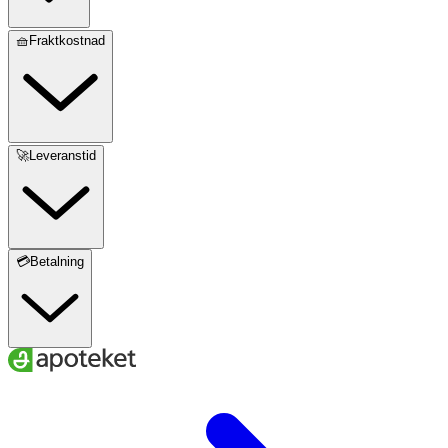
🧺Fraktkostnad
🚀Leveranstid
💳Betalning