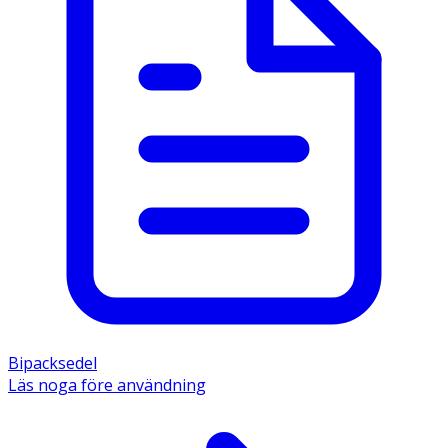
Bipacksedel
Läs noga före användning