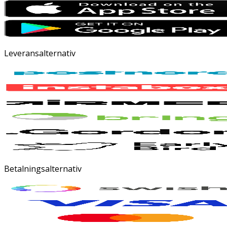
Leveransalternativ
Betalningsalternativ