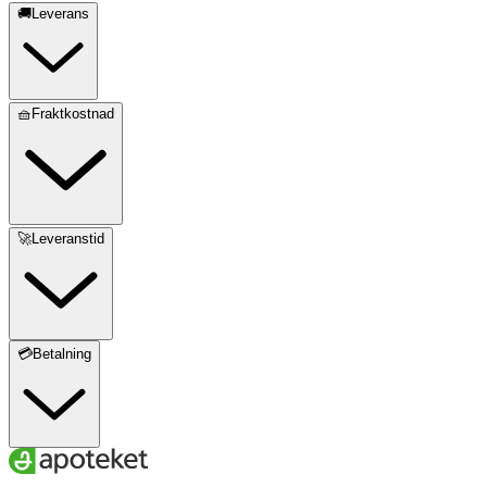
🚚Leverans
🧺Fraktkostnad
🚀Leveranstid
💳Betalning