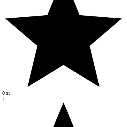
0
st
1