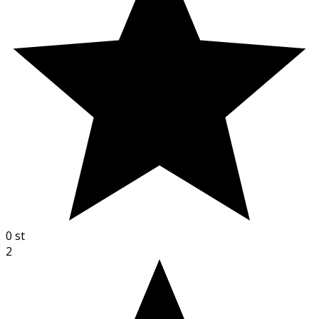
0
st
2