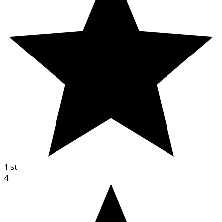
1
st
4