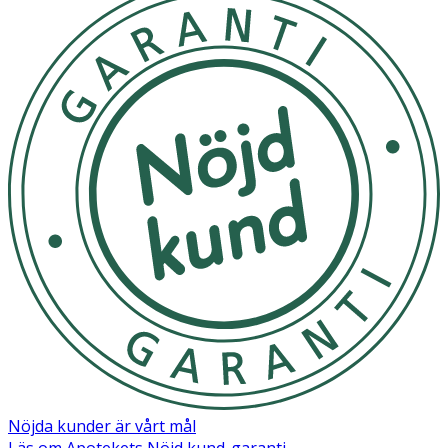
Nöjda kunder är vårt mål
Läs om Apotekets Nöjd kund-garanti