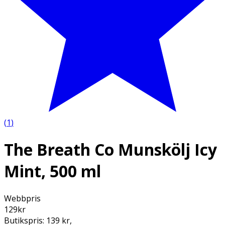
(
1
)
The Breath Co Munskölj Icy
Mint, 500 ml
Webbpris
129
kr
Butikspris:
139 kr
,