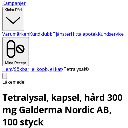
Kampanjer
Kloka Råd
Varumärken
Kundklubb
Tjänster
Hitta apotek
Kundservice
Mina Recept
Hem
/
Sökbar, ej köpb, ej kat
/
Tetralysal®
Läkemedel
Tetralysal, kapsel, hård 300
mg Galderma Nordic AB,
100 styck