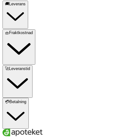
🚚Leverans
🧺Fraktkostnad
🚀Leveranstid
💳Betalning