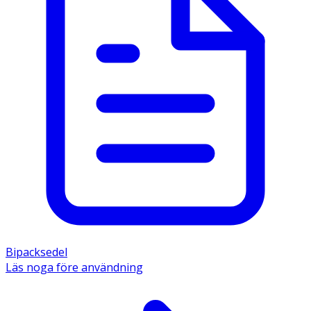
Bipacksedel
Läs noga före användning