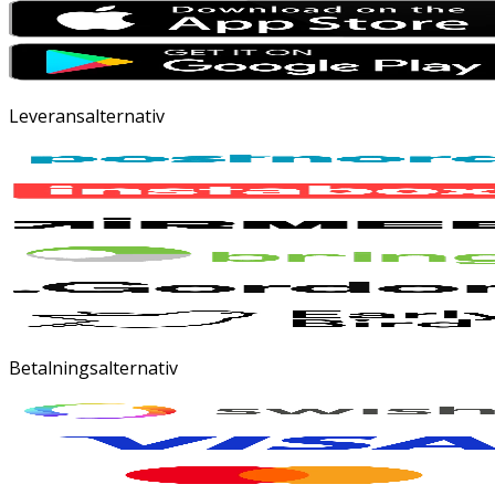
Leveransalternativ
Betalningsalternativ