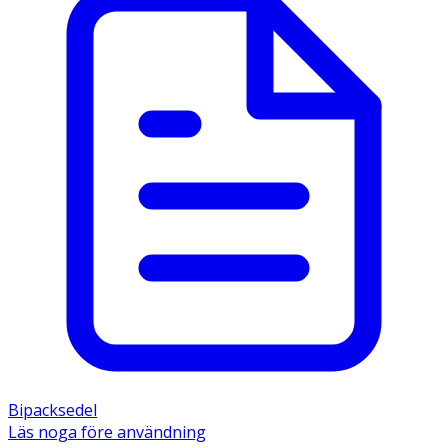
Bipacksedel
Läs noga före användning