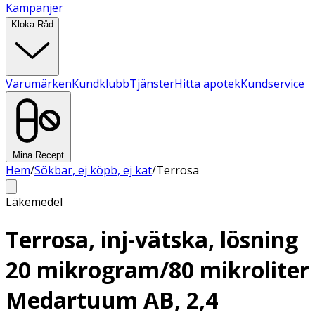
Kampanjer
Kloka Råd
Varumärken
Kundklubb
Tjänster
Hitta apotek
Kundservice
Mina Recept
Hem
/
Sökbar, ej köpb, ej kat
/
Terrosa
Läkemedel
Terrosa, inj-vätska, lösning
20 mikrogram/80 mikroliter
Medartuum AB, 2,4