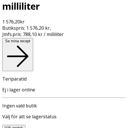
milliliter
1 576,20
kr
Butikspris:
1 576,20 kr
,
Jmfs.pris:
788,10 kr / milliliter
Se mina recept
Teriparatid
Ej i lager online
Ingen vald butik
Välj för att se lagerstatus
Välj apotek