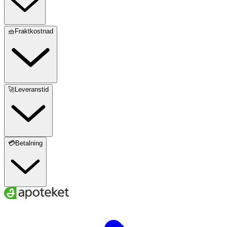
🧺Fraktkostnad
🚀Leveranstid
💳Betalning