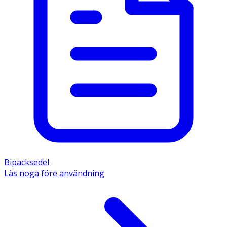
Bipacksedel
Läs noga före användning