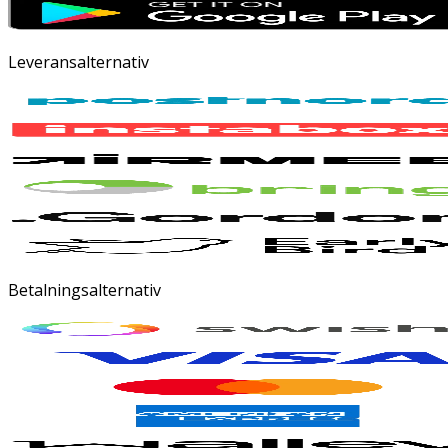
Leveransalternativ
Betalningsalternativ