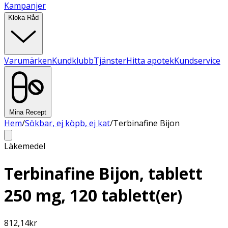
Kampanjer
Kloka Råd
Varumärken
Kundklubb
Tjänster
Hitta apotek
Kundservice
Mina Recept
Hem
/
Sökbar, ej köpb, ej kat
/
Terbinafine Bijon
Läkemedel
Terbinafine Bijon, tablett
250 mg, 120 tablett(er)
812,14
kr