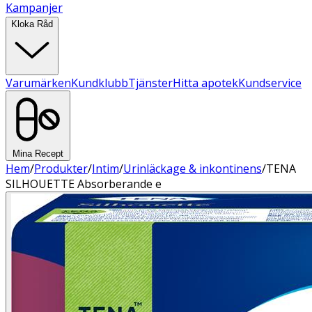
Kampanjer
Kloka Råd
Varumärken
Kundklubb
Tjänster
Hitta apotek
Kundservice
Mina Recept
Hem
/
Produkter
/
Intim
/
Urinläckage & inkontinens
/
TENA
SILHOUETTE Absorberande e