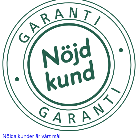
eliminerar både lukt och fukt för att hålla dig torr och
fräsch. TENA Silhouette Plus i storlek M kommer i en
förpackning med 12 stycken absorberande
engångsunderkläder.
Användning
- Tas enkelt av och på som vanliga underkläder.
- Bärs dagligen för skydd mot urinläckage och ökad
trygghet.
Förvaring
Förvaras under normala förhållanden, undvik extrema
temperaturer eller fukt.
TENA Silhouette Plus
Storlek
M
L
Nöjda kunder är vårt mål