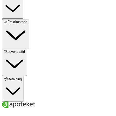
🧺Fraktkostnad
🚀Leveranstid
💳Betalning