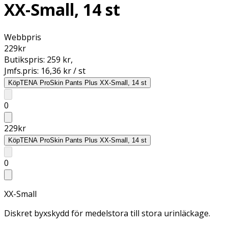
XX-Small, 14 st
Webbpris
229
kr
Butikspris:
259 kr
,
Jmfs.pris:
16,36 kr / st
Köp
TENA ProSkin Pants Plus XX-Small, 14 st
0
229
kr
Köp
TENA ProSkin Pants Plus XX-Small, 14 st
0
XX-Small
Diskret byxskydd för medelstora till stora urinläckage.