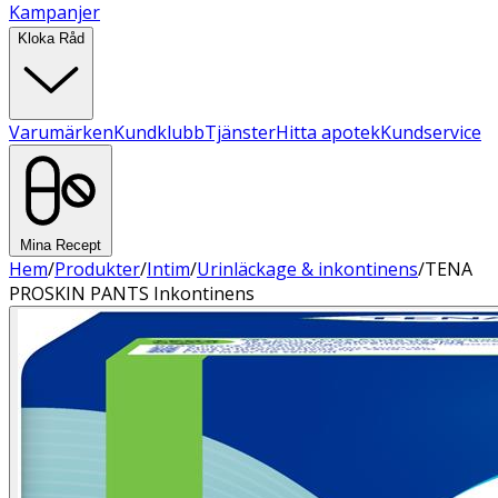
Kampanjer
Kloka Råd
Varumärken
Kundklubb
Tjänster
Hitta apotek
Kundservice
Mina Recept
Hem
/
Produkter
/
Intim
/
Urinläckage & inkontinens
/
TENA
PROSKIN PANTS Inkontinens