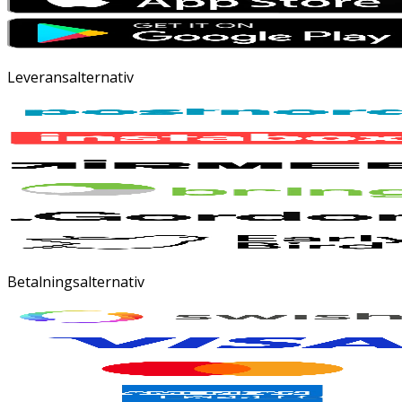
Leveransalternativ
Betalningsalternativ