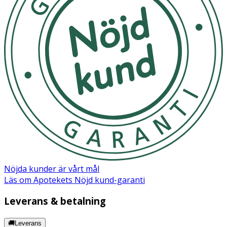
Förvaring
Förvaras under normala förhållanden. Undvik extrema
temperaturer och fukt.
Storlek
XXS
XS
S
M
L
CM
40-70
50-70
65–85
80–
100–
(midjemått)
110
Nöjda kunder är vårt mål
Läs om Apotekets Nöjd kund-garanti
Leverans & betalning
🚚Leverans