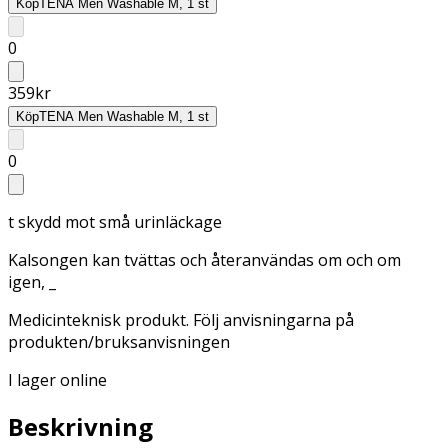
Köp
TENA Men Washable M, 1 st
0
359
kr
Köp
TENA Men Washable M, 1 st
0
t skydd mot små urinläckage
Kalsongen kan tvättas och återanvändas om och om
igen, _
Medicinteknisk produkt. Följ anvisningarna på
produkten/bruksanvisningen
I lager online
Beskrivning