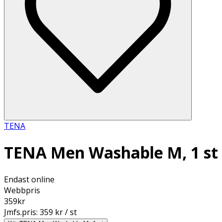
TENA
TENA Men Washable M, 1 st
Endast online
Webbpris
359
kr
Jmfs.pris:
359 kr / st