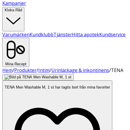
Kampanjer
Kloka Råd
Varumärken
Kundklubb
Tjänster
Hitta apotek
Kundservice
Mina Recept
Hem
/
Produkter
/
Intim
/
Urinläckage & inkontinens
/
TENA
TENA Men Washable M, 1 st har tagits bort från mina favoriter