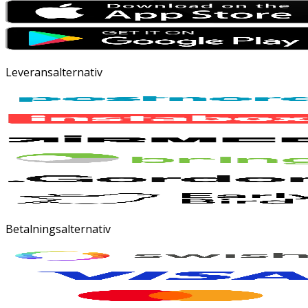
Leveransalternativ
Betalningsalternativ