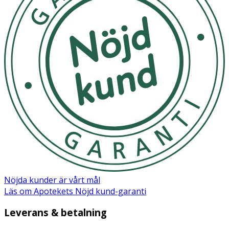
gången.
- Tvätta i 40 °C (fintvätt) med liknande färger.
- Torktumla på låg temperatur eller häng upp på tork.
- Bör ej strykas, kemtvättas eller tvättas med blekmedel
eller sköljmedel.
- Förvaras torrt och i rumstemperatur.
Material
Kalsong: 95% Bomull, 5% Elastan. Absorberande Kärna:
51% Viskos, 49% Polypropylen / 29% Bomull, 23% Viskos,
22% Polyester, 13% Polypropylen, 13% Lyocell
Nöjda kunder är vårt mål
Läs om Apotekets Nöjd kund-garanti
Leverans & betalning