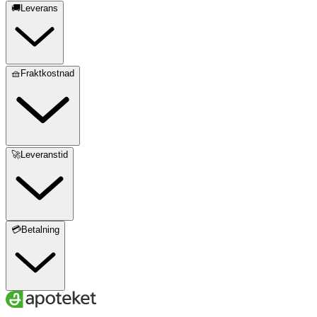
🚚Leverans
🧺Fraktkostnad
🚀Leveranstid
💳Betalning