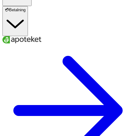
💳Betalning