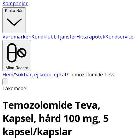
Kampanjer
Kloka Råd
Varumärken
Kundklubb
Tjänster
Hitta apotek
Kundservice
Mina Recept
Hem
/
Sökbar, ej köpb, ej kat
/
Temozolomide Teva
Läkemedel
Temozolomide Teva,
Kapsel, hård 100 mg, 5
kapsel/kapslar