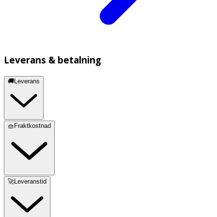
Leverans & betalning
🚚Leverans
🧺Fraktkostnad
🚀Leveranstid