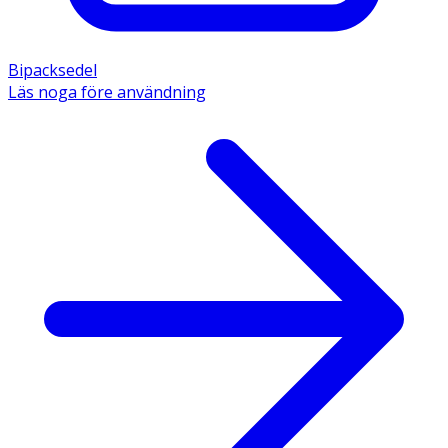
Bipacksedel
Läs noga före användning