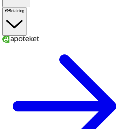
💳Betalning