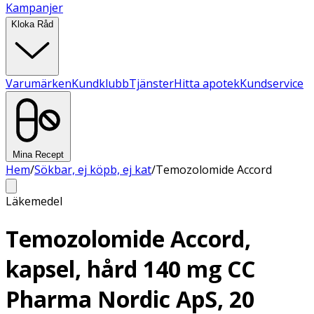
Kampanjer
Kloka Råd
Varumärken
Kundklubb
Tjänster
Hitta apotek
Kundservice
Mina Recept
Hem
/
Sökbar, ej köpb, ej kat
/
Temozolomide Accord
Läkemedel
Temozolomide Accord,
kapsel, hård 140 mg CC
Pharma Nordic ApS, 20