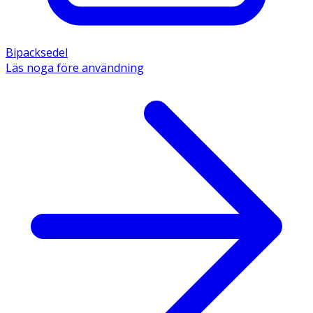
Bipacksedel
Läs noga före användning