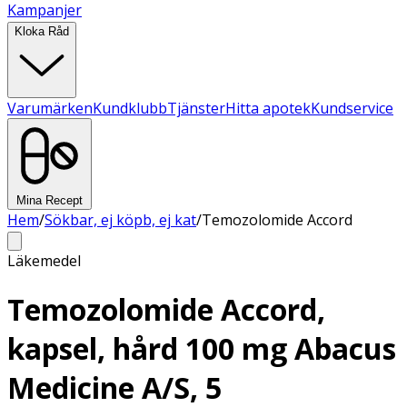
Kampanjer
Kloka Råd
Varumärken
Kundklubb
Tjänster
Hitta apotek
Kundservice
Mina Recept
Hem
/
Sökbar, ej köpb, ej kat
/
Temozolomide Accord
Läkemedel
Temozolomide Accord,
kapsel, hård 100 mg Abacus
Medicine A/S, 5