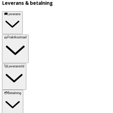
Leverans & betalning
🚚Leverans
🧺Fraktkostnad
🚀Leveranstid
💳Betalning