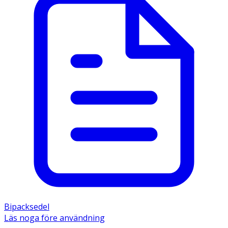
Bipacksedel
Läs noga före användning