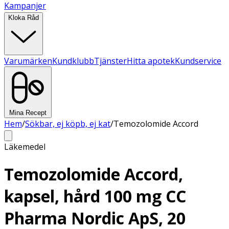
Kampanjer
Kloka Råd
Varumärken
Kundklubb
Tjänster
Hitta apotek
Kundservice
Mina Recept
Hem
/
Sökbar, ej köpb, ej kat
/
Temozolomide Accord
Läkemedel
Temozolomide Accord,
kapsel, hård 100 mg CC
Pharma Nordic ApS, 20