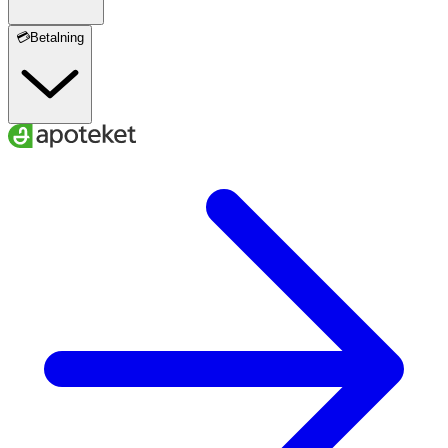
💳Betalning