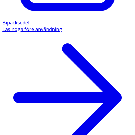
Bipacksedel
Läs noga före användning