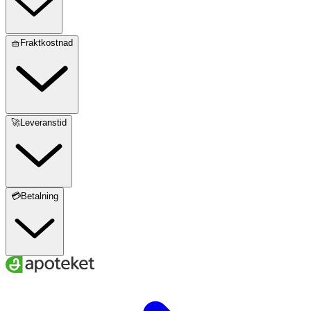
🧺Fraktkostnad
🚀Leveranstid
💳Betalning