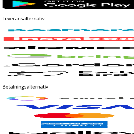
Leveransalternativ
Betalningsalternativ