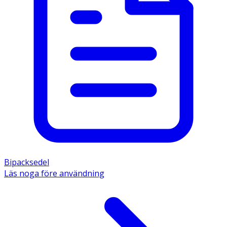
Bipacksedel
Läs noga före användning