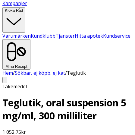
Kampanjer
Kloka Råd
Varumärken
Kundklubb
Tjänster
Hitta apotek
Kundservice
Mina Recept
Hem
/
Sökbar, ej köpb, ej kat
/
Teglutik
Läkemedel
Teglutik, oral suspension 5
mg/ml, 300 milliliter
1 052,75
kr