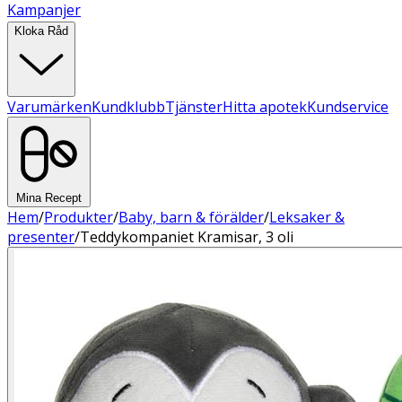
Kampanjer
Kloka Råd
Varumärken
Kundklubb
Tjänster
Hitta apotek
Kundservice
Mina Recept
Hem
/
Produkter
/
Baby, barn & förälder
/
Leksaker &
presenter
/
Teddykompaniet Kramisar, 3 oli