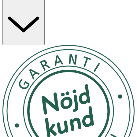
Vid beställning väljs en variant av mjukisdjuret slumpvis
ut och skickas till dig. Välkommen in till en av våra butiker
om du önskar välja en särskild modell.
Egenskaper
· Tillverkade i mjuk polyester med formbar
memory foam
· Storlek: ca 12 cm
· CE-märkta enligt EN71
Användning
· Kan användas för lek, som sällskap, dekorativt
inslag eller omtänksam
gåva
.
· Mjuk, och bekväm att hålla i.
Förvaring och skötselråd
· Tvättas i 40 °C
· Förvaras torrt och svalt
Innehåll
1 st gosedjur (väljs ut slumpvis och skickas vid