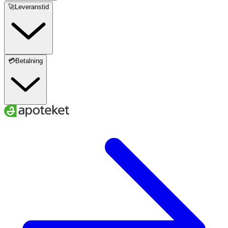
🚀Leveranstid
💳Betalning