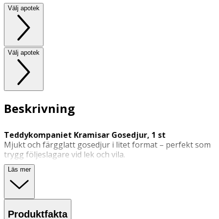
Välj apotek
Välj apotek
Beskrivning
Teddykompaniet Kramisar Gosedjur, 1 st
Mjukt och färgglatt gosedjur i litet format – perfekt som
trygg följeslagare vid lek och vila.
Mjuk, gosig och gullig. En färgglad Kramis från
Läs mer
Teddykompaniet
är det perfekta gosedjuret att klämma
och krama. Passar för lek, vila, tröst och som trogen
följeslagare vid lugna stunder. Finns som greppvänlig
enhörning, sköldpadda, haj eller pingvin.
Produktfakta