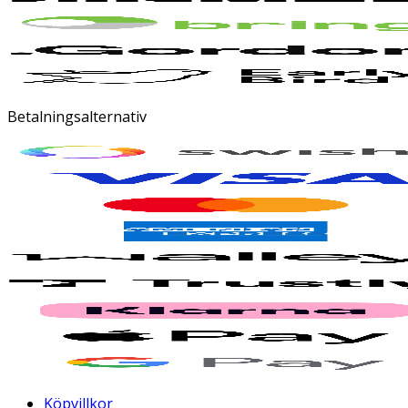
Betalningsalternativ
Köpvillkor