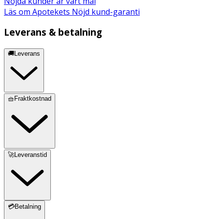
Nöjda kunder är vårt mål
Läs om Apotekets Nöjd kund-garanti
Leverans & betalning
🚚Leverans
🧺Fraktkostnad
🚀Leveranstid
💳Betalning