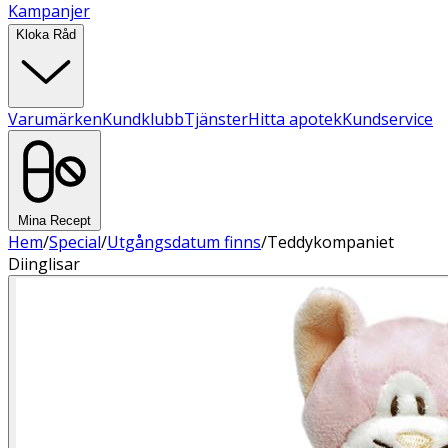
Kampanjer
Kloka Råd
Varumärken
Kundklubb
Tjänster
Hitta apotek
Kundservice
Mina Recept
Hem
/
Special
/
Utgångsdatum finns
/
Teddykompaniet
Diinglisar