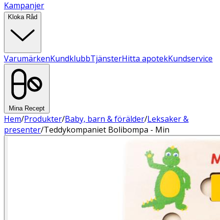
Kampanjer
Kloka Råd
Varumärken
Kundklubb
Tjänster
Hitta apotek
Kundservice
Mina Recept
Hem
/
Produkter
/
Baby, barn & förälder
/
Leksaker &
presenter
/
Teddykompaniet Bolibompa - Min