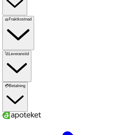
🧺Fraktkostnad
🚀Leveranstid
💳Betalning