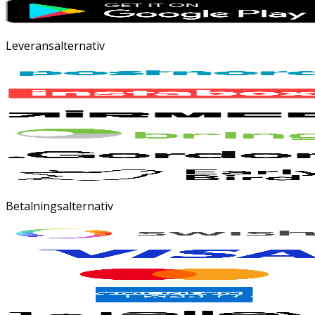
Leveransalternativ
Betalningsalternativ