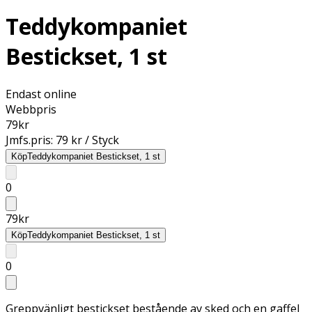
Teddykompaniet
Bestickset, 1 st
Endast online
Webbpris
79
kr
Jmfs.pris:
79 kr / Styck
Köp
Teddykompaniet Bestickset, 1 st
0
79
kr
Köp
Teddykompaniet Bestickset, 1 st
0
Greppvänligt bestickset bestående av sked och en gaffel