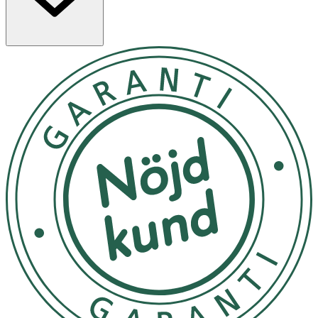
- Förvaras i rumstemperatur.
Material
Rostfritt stål