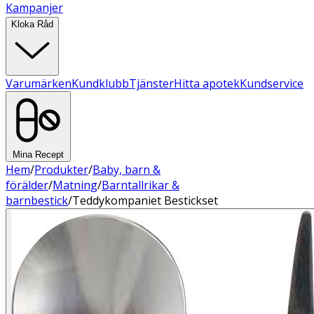
Kampanjer
Kloka Råd
Varumärken
Kundklubb
Tjänster
Hitta apotek
Kundservice
Mina Recept
Hem
/
Produkter
/
Baby, barn &
förälder
/
Matning
/
Barntallrikar &
barnbestick
/
Teddykompaniet Bestickset