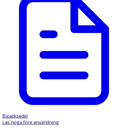
Bipacksedel
Läs noga före användning