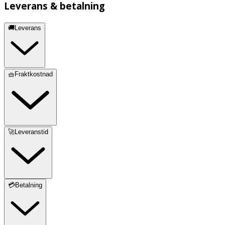
Leverans & betalning
🚚Leverans
🧺Fraktkostnad
🚀Leveranstid
💳Betalning