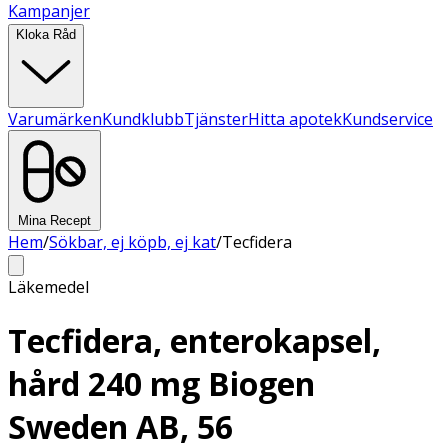
Kampanjer
Kloka Råd
Varumärken
Kundklubb
Tjänster
Hitta apotek
Kundservice
Mina Recept
Hem
/
Sökbar, ej köpb, ej kat
/
Tecfidera
Läkemedel
Tecfidera, enterokapsel,
hård 240 mg Biogen
Sweden AB, 56