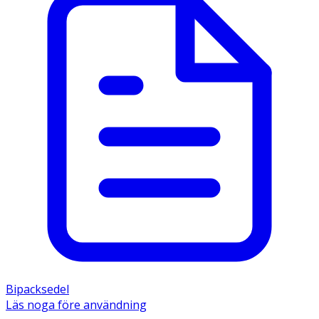
Bipacksedel
Läs noga före användning