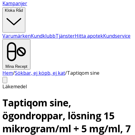
Kampanjer
Kloka Råd
Varumärken
Kundklubb
Tjänster
Hitta apotek
Kundservice
Mina Recept
Hem
/
Sökbar, ej köpb, ej kat
/
Taptiqom sine
Läkemedel
Taptiqom sine,
ögondroppar, lösning 15
mikrogram/ml + 5 mg/ml, 7