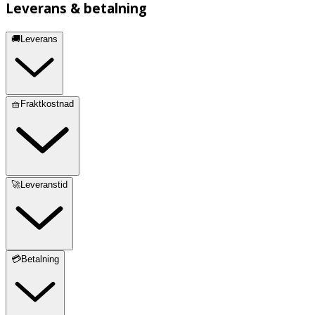
Leverans & betalning
🚚Leverans
🧺Fraktkostnad
🚀Leveranstid
💳Betalning