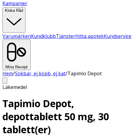
Kampanjer
Kloka Råd
Varumärken
Kundklubb
Tjänster
Hitta apotek
Kundservice
Mina Recept
Hem
/
Sökbar, ej köpb, ej kat
/
Tapimio Depot
Läkemedel
Tapimio Depot,
depottablett 50 mg, 30
tablett(er)