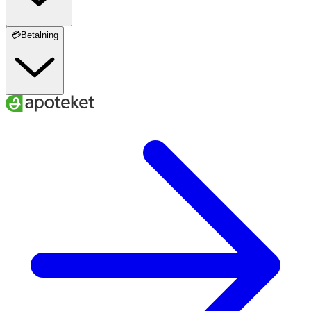
💳Betalning