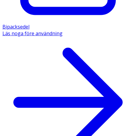
Bipacksedel
Läs noga före användning