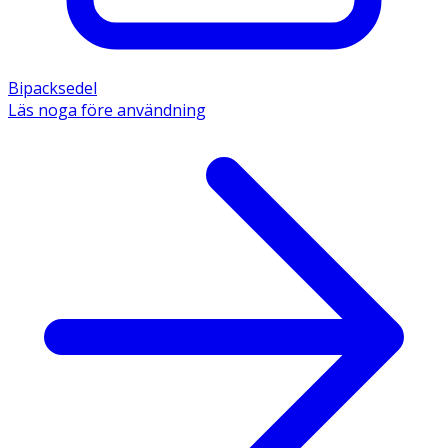
Bipacksedel
Läs noga före användning