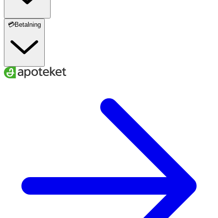
💳Betalning