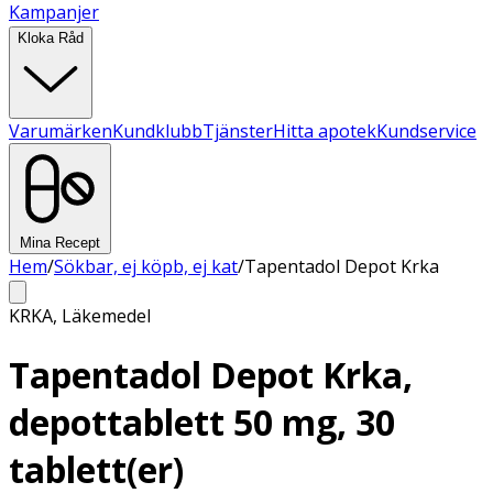
Kampanjer
Kloka Råd
Varumärken
Kundklubb
Tjänster
Hitta apotek
Kundservice
Mina Recept
Hem
/
Sökbar, ej köpb, ej kat
/
Tapentadol Depot Krka
KRKA
,
Läkemedel
Tapentadol Depot Krka,
depottablett 50 mg, 30
tablett(er)