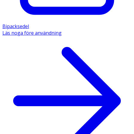
Bipacksedel
Läs noga före användning