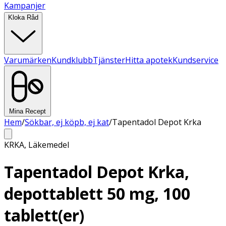
Kampanjer
Kloka Råd
Varumärken
Kundklubb
Tjänster
Hitta apotek
Kundservice
Mina Recept
Hem
/
Sökbar, ej köpb, ej kat
/
Tapentadol Depot Krka
KRKA
,
Läkemedel
Tapentadol Depot Krka,
depottablett 50 mg, 100
tablett(er)