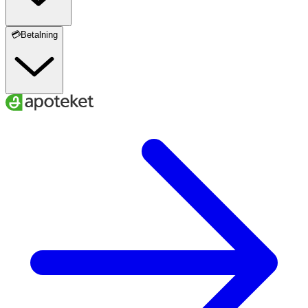
💳Betalning