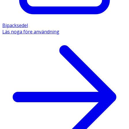
Bipacksedel
Läs noga före användning