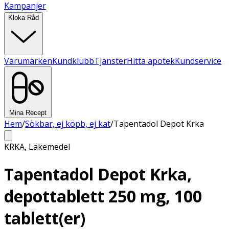
Kampanjer
Kloka Råd
Varumärken
Kundklubb
Tjänster
Hitta apotek
Kundservice
Mina Recept
Hem
/
Sökbar, ej köpb, ej kat
/
Tapentadol Depot Krka
KRKA
,
Läkemedel
Tapentadol Depot Krka,
depottablett 250 mg, 100
tablett(er)