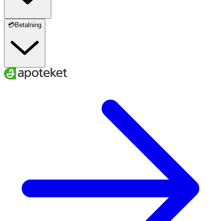
💳Betalning