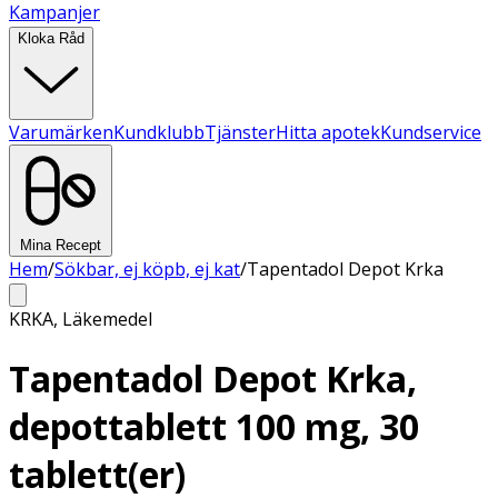
Kampanjer
Kloka Råd
Varumärken
Kundklubb
Tjänster
Hitta apotek
Kundservice
Mina Recept
Hem
/
Sökbar, ej köpb, ej kat
/
Tapentadol Depot Krka
KRKA
,
Läkemedel
Tapentadol Depot Krka,
depottablett 100 mg, 30
tablett(er)