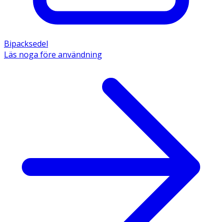
Bipacksedel
Läs noga före användning