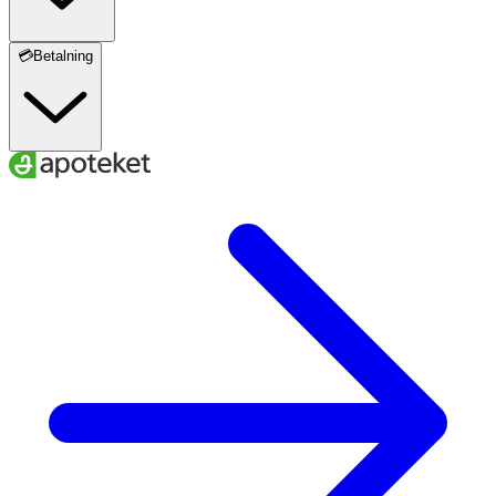
💳Betalning