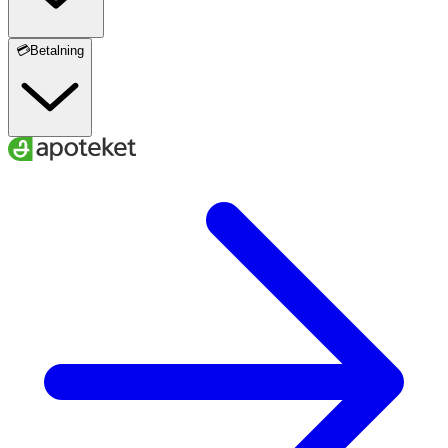
💳Betalning