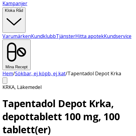
Kampanjer
Kloka Råd
Varumärken
Kundklubb
Tjänster
Hitta apotek
Kundservice
Mina Recept
Hem
/
Sökbar, ej köpb, ej kat
/
Tapentadol Depot Krka
KRKA
,
Läkemedel
Tapentadol Depot Krka,
depottablett 100 mg, 100
tablett(er)