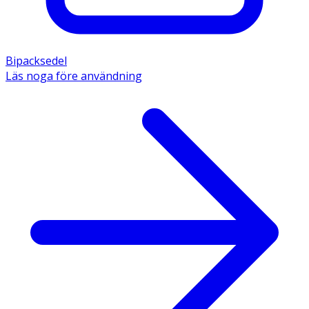
Bipacksedel
Läs noga före användning