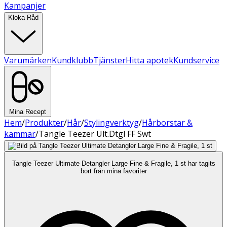
Kampanjer
Kloka Råd
Varumärken
Kundklubb
Tjänster
Hitta apotek
Kundservice
Mina Recept
Hem
/
Produkter
/
Hår
/
Stylingverktyg
/
Hårborstar &
kammar
/
Tangle Teezer Ult.Dtgl FF Swt
Tangle Teezer Ultimate Detangler Large Fine & Fragile, 1 st har tagits
bort från mina favoriter