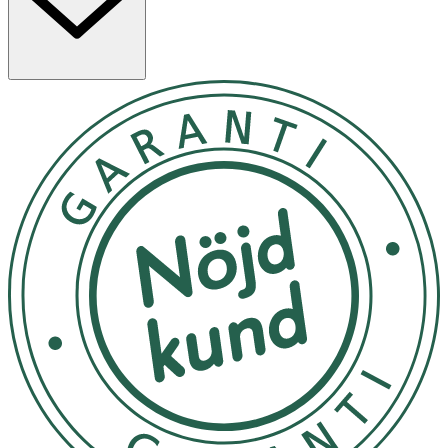
hårinpackning
jämnt i håret. Den ergonomiska designen
gör det enkelt att borsta håret utan att belasta
hårbotten.
Egenskaper
- Utvecklad för fint, sprött och färgbehandlat hår
- Mjukare Soft-Flex piggar för skonsam borstning
- Effektiv utredning av tovor med minskat hårslitage
- Ergonomisk design för bekväm användning
Användning
- Börja med att reda ut hårtopparna.
- Arbeta dig gradvis uppåt mot hårrötterna.
- Borsta med nedåtgående drag längs hårbotten.
- Kan användas för att fördela hårprodukter i vått hår.