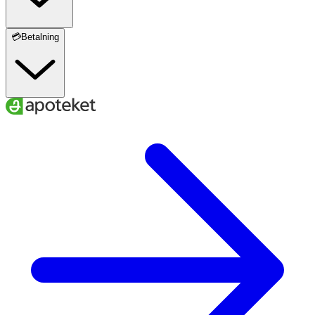
💳Betalning