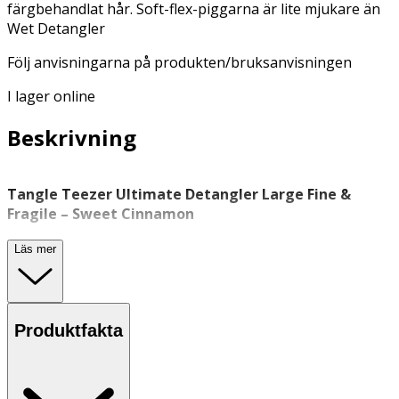
färgbehandlat hår. Soft-flex-piggarna är lite mjukare än
Wet Detangler
Följ anvisningarna på produkten/bruksanvisningen
I lager online
Beskrivning
Tangle Teezer Ultimate Detangler Large Fine &
Fragile – Sweet Cinnamon
Tangle Teezer Ultimate Detangler Fine & Fragile är en
Läs mer
utredningsborste
utvecklad för fint, sprött eller
färgbehandlat hår. Borsten är utrustad med Soft-Flex
piggar som är mjukare än originalversionen, vilket bidrar
till en skonsam utredning.
Produktfakta
Hårborsten
passar för användning i duschen för att reda
ut vått hår och för att fördela
schampo, balsam eller