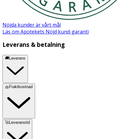
Förvaring och skötselråd
Förvaras torrt och skyddat från direkt solljus. Rengör
borsten regelbundet.
Nöjda kunder är vårt mål
Läs om Apotekets Nöjd kund-garanti
Leverans & betalning
🚚Leverans
🧺Fraktkostnad
🚀Leveranstid