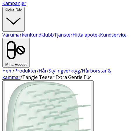
Kampanjer
Kloka Råd
Varumärken
Kundklubb
Tjänster
Hitta apotek
Kundservice
Mina Recept
Hem
/
Produkter
/
Hår
/
Stylingverktyg
/
Hårborstar &
kammar
/
Tangle Teezer Extra Gentle Euc