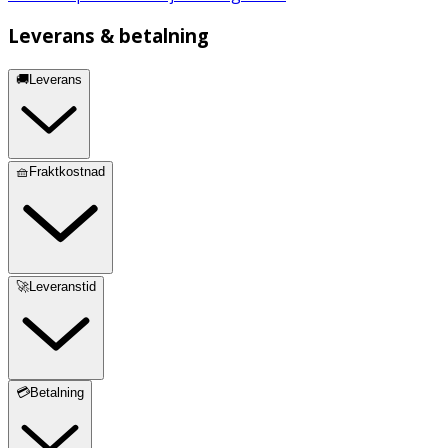
Leverans & betalning
🚚Leverans
🧺Fraktkostnad
🚀Leveranstid
💳Betalning