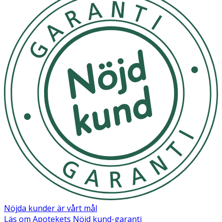
OK för gravida och ammande:
Ja
Nöjda kunder är vårt mål
Läs om Apotekets Nöjd kund-garanti