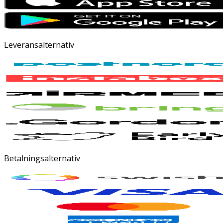
Leveransalternativ
Betalningsalternativ