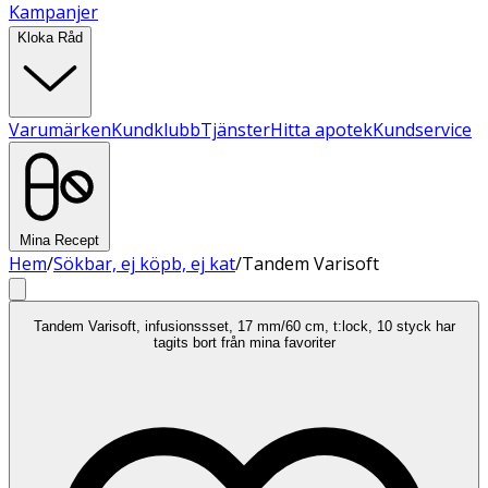
Kampanjer
Kloka Råd
Varumärken
Kundklubb
Tjänster
Hitta apotek
Kundservice
Mina Recept
Hem
/
Sökbar, ej köpb, ej kat
/
Tandem Varisoft
Tandem Varisoft, infusionssset, 17 mm/60 cm, t:lock, 10 styck har
tagits bort från mina favoriter