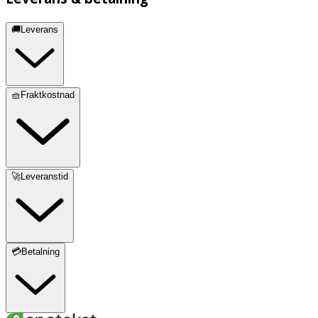
🚚Leverans
🧺Fraktkostnad
🚀Leveranstid
💳Betalning