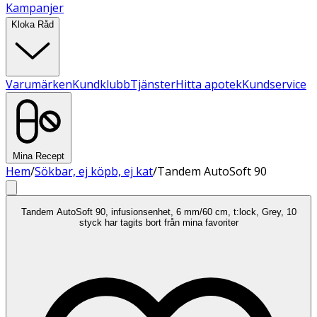
Kampanjer
Kloka Råd
Varumärken
Kundklubb
Tjänster
Hitta apotek
Kundservice
Mina Recept
Hem
/
Sökbar, ej köpb, ej kat
/
Tandem AutoSoft 90
Tandem AutoSoft 90, infusionsenhet, 6 mm/60 cm, t:lock, Grey, 10
styck har tagits bort från mina favoriter