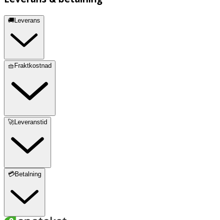
🚚Leverans
🧺Fraktkostnad
🚀Leveranstid
💳Betalning