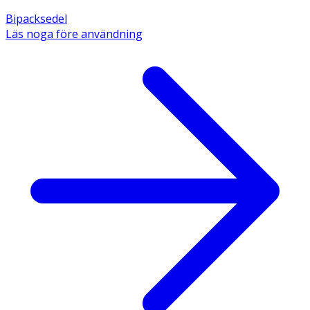
Bipacksedel
Läs noga före användning