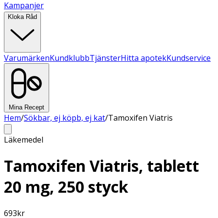
Kampanjer
Kloka Råd
Varumärken
Kundklubb
Tjänster
Hitta apotek
Kundservice
Mina Recept
Hem
/
Sökbar, ej köpb, ej kat
/
Tamoxifen Viatris
Läkemedel
Tamoxifen Viatris, tablett
20 mg, 250 styck
693
kr