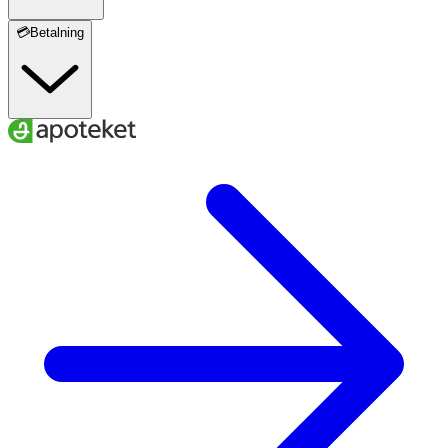
💳Betalning