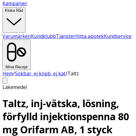
Kampanjer
Kloka Råd
Varumärken
Kundklubb
Tjänster
Hitta apotek
Kundservice
Mina Recept
Hem
/
Sökbar, ej köpb, ej kat
/
Taltz
Läkemedel
Taltz, inj-vätska, lösning,
förfylld injektionspenna 80
mg Orifarm AB, 1 styck