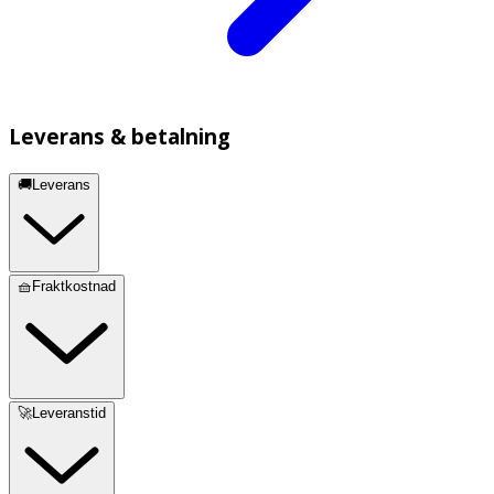
Leverans & betalning
🚚Leverans
🧺Fraktkostnad
🚀Leveranstid