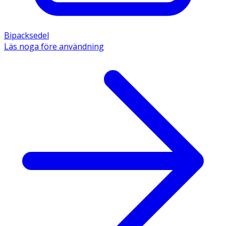
Bipacksedel
Läs noga före användning