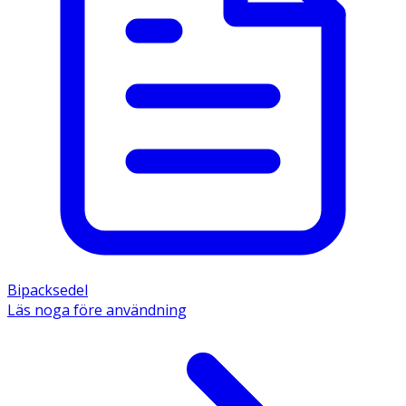
Bipacksedel
Läs noga före användning