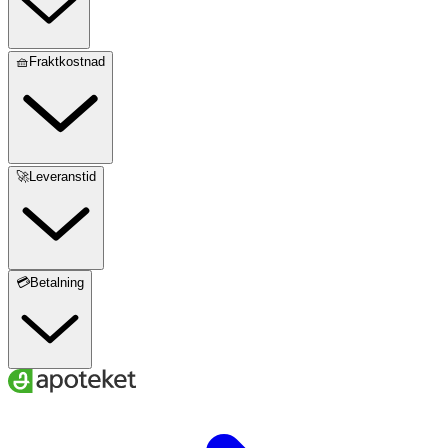
🧺Fraktkostnad
🚀Leveranstid
💳Betalning