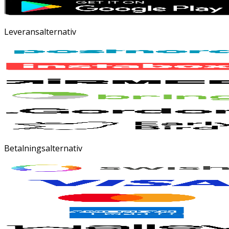
Leveransalternativ
Betalningsalternativ