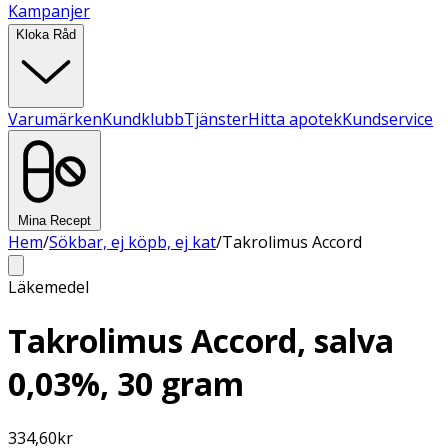
Kampanjer
Kloka Råd
Varumärken
Kundklubb
Tjänster
Hitta apotek
Kundservice
Mina Recept
Hem
/
Sökbar, ej köpb, ej kat
/
Takrolimus Accord
Läkemedel
Takrolimus Accord, salva
0,03%, 30 gram
334,60
kr