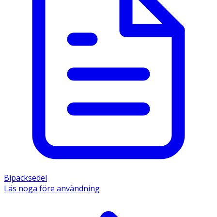
Bipacksedel
Läs noga före användning