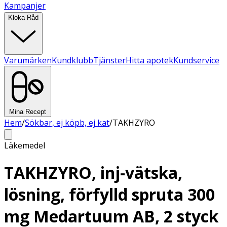
Kampanjer
Kloka Råd
Varumärken
Kundklubb
Tjänster
Hitta apotek
Kundservice
Mina Recept
Hem
/
Sökbar, ej köpb, ej kat
/
TAKHZYRO
Läkemedel
TAKHZYRO, inj-vätska,
lösning, förfylld spruta 300
mg Medartuum AB, 2 styck