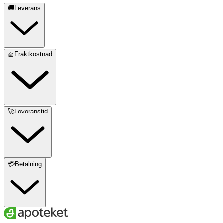
🚚Leverans
🧺Fraktkostnad
🚀Leveranstid
💳Betalning