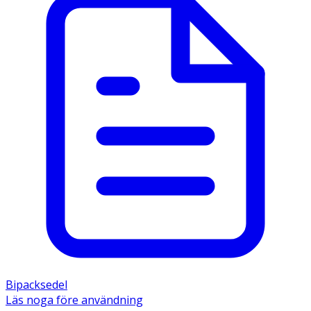
Bipacksedel
Läs noga före användning