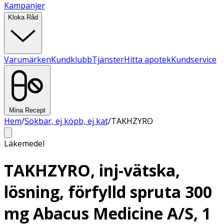
Kampanjer
Kloka Råd
Varumärken
Kundklubb
Tjänster
Hitta apotek
Kundservice
Mina Recept
Hem
/
Sökbar, ej köpb, ej kat
/
TAKHZYRO
Läkemedel
TAKHZYRO, inj-vätska,
lösning, förfylld spruta 300
mg Abacus Medicine A/S, 1