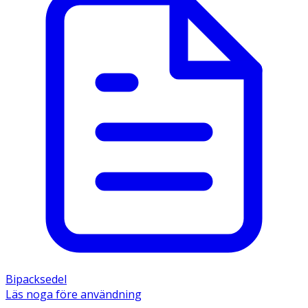
Bipacksedel
Läs noga före användning