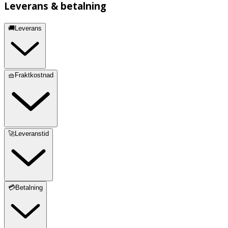
Leverans & betalning
🚚Leverans
🧺Fraktkostnad
🚀Leveranstid
💳Betalning