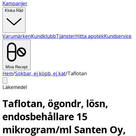
Kampanjer
Kloka Råd
Varumärken
Kundklubb
Tjänster
Hitta apotek
Kundservice
Mina Recept
Hem
/
Sökbar, ej köpb, ej kat
/
Taflotan
Läkemedel
Taflotan, ögondr, lösn,
endosbehållare 15
mikrogram/ml Santen Oy,