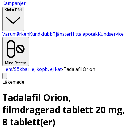
Kampanjer
Kloka Råd
Varumärken
Kundklubb
Tjänster
Hitta apotek
Kundservice
Mina Recept
Hem
/
Sökbar, ej köpb, ej kat
/
Tadalafil Orion
Läkemedel
Tadalafil Orion,
filmdragerad tablett 20 mg,
8 tablett(er)