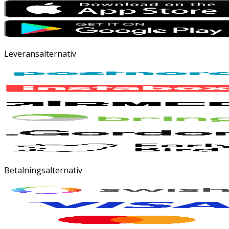
Leveransalternativ
Betalningsalternativ