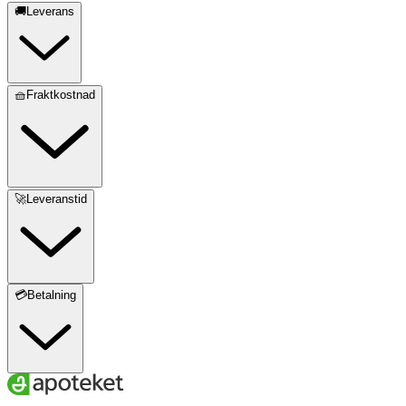
🚚Leverans
🧺Fraktkostnad
🚀Leveranstid
💳Betalning