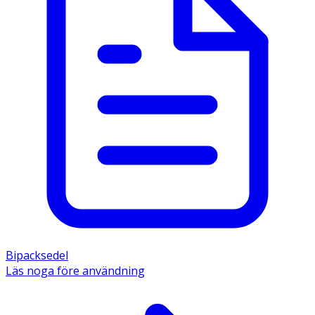
Bipacksedel
Läs noga före användning