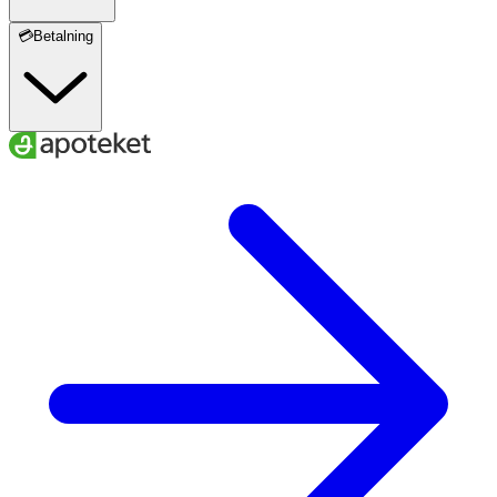
💳Betalning