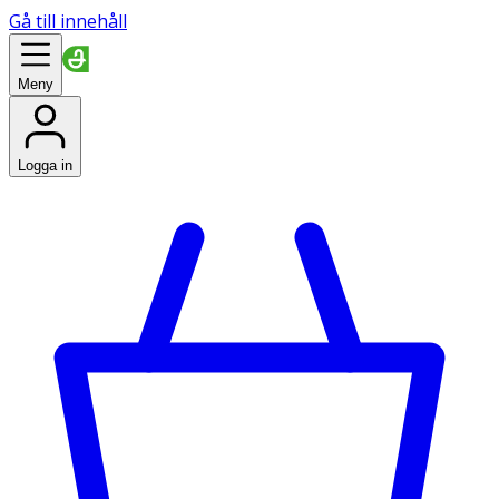
Gå till innehåll
Meny
Logga in