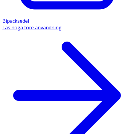
Bipacksedel
Läs noga före användning