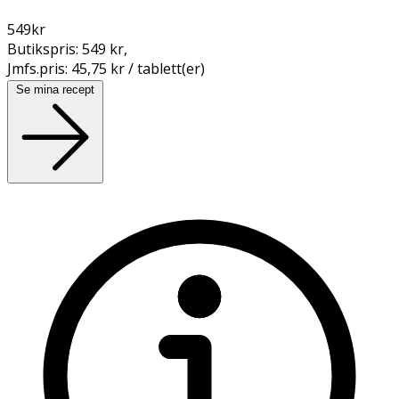
549
kr
Butikspris:
549 kr
,
Jmfs.pris:
45,75 kr / tablett(er)
Se mina recept