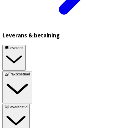
Leverans & betalning
🚚Leverans
🧺Fraktkostnad
🚀Leveranstid