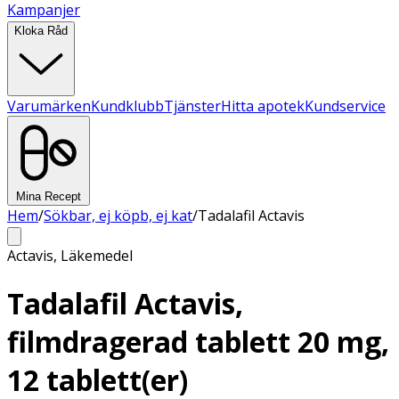
Kampanjer
Kloka Råd
Varumärken
Kundklubb
Tjänster
Hitta apotek
Kundservice
Mina Recept
Hem
/
Sökbar, ej köpb, ej kat
/
Tadalafil Actavis
Actavis
,
Läkemedel
Tadalafil Actavis,
filmdragerad tablett 20 mg,
12 tablett(er)