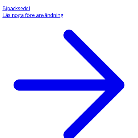
Bipacksedel
Läs noga före användning