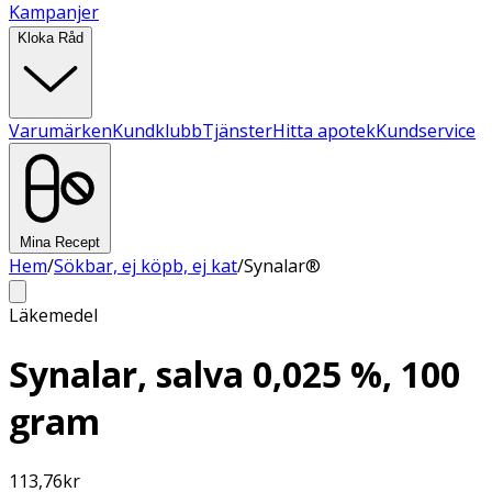
Kampanjer
Kloka Råd
Varumärken
Kundklubb
Tjänster
Hitta apotek
Kundservice
Mina Recept
Hem
/
Sökbar, ej köpb, ej kat
/
Synalar®
Läkemedel
Synalar, salva 0,025 %, 100
gram
113,76
kr