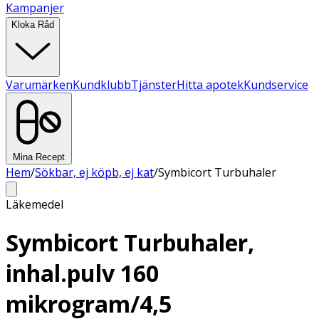
Kampanjer
Kloka Råd
Varumärken
Kundklubb
Tjänster
Hitta apotek
Kundservice
Mina Recept
Hem
/
Sökbar, ej köpb, ej kat
/
Symbicort Turbuhaler
Läkemedel
Symbicort Turbuhaler,
inhal.pulv 160
mikrogram/4,5