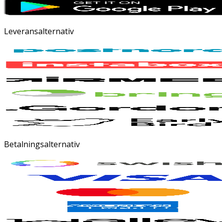
Leveransalternativ
Betalningsalternativ