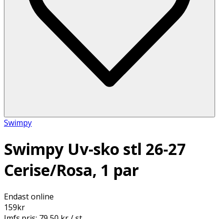
Swimpy
Swimpy Uv-sko stl 26-27
Cerise/Rosa, 1 par
Endast online
159
kr
Jmfs.pris:
79,50 kr / st