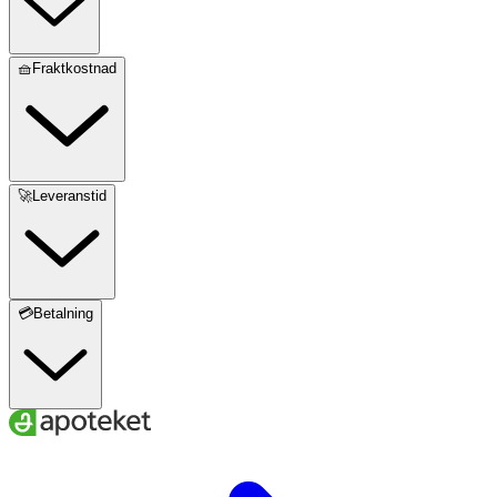
🧺Fraktkostnad
🚀Leveranstid
💳Betalning