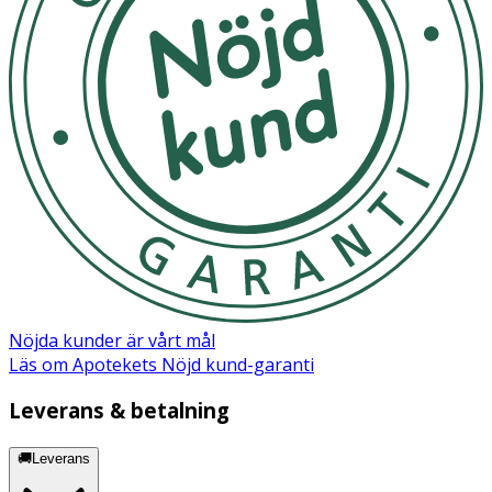
Användning
- Används vid bad, strandlek eller annan utomhusaktivitet
i solen.
- Skölj av efter användning och låt lufttorka.
Material
Ovansida: Neopren och nylonmesh
Sula: Termogummi
Förvaring & Skötselråd
Nöjda kunder är vårt mål
Skölj efter användning och låt lufttorka.
Läs om Apotekets Nöjd kund-garanti
Förvaras torrt och svalt, undvik direkt solljus.
Leverans & betalning
🚚Leverans