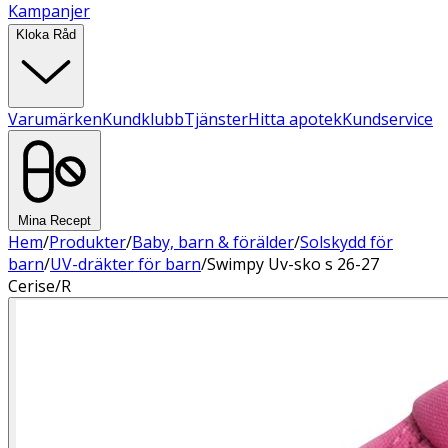
Kampanjer
Kloka Råd
Varumärken
Kundklubb
Tjänster
Hitta apotek
Kundservice
Mina Recept
Hem
/
Produkter
/
Baby, barn & förälder
/
Solskydd för
barn
/
UV-dräkter för barn
/
Swimpy Uv-sko s 26-27
Cerise/R