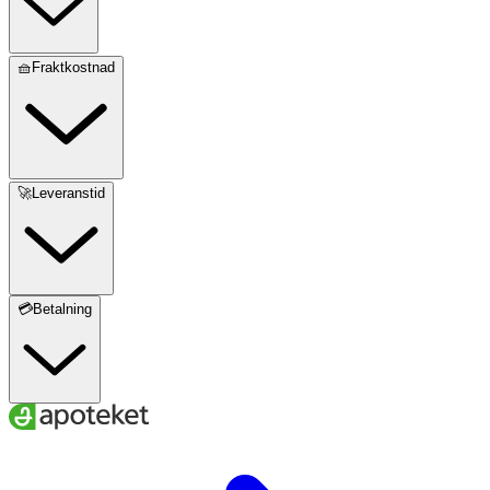
🧺Fraktkostnad
🚀Leveranstid
💳Betalning