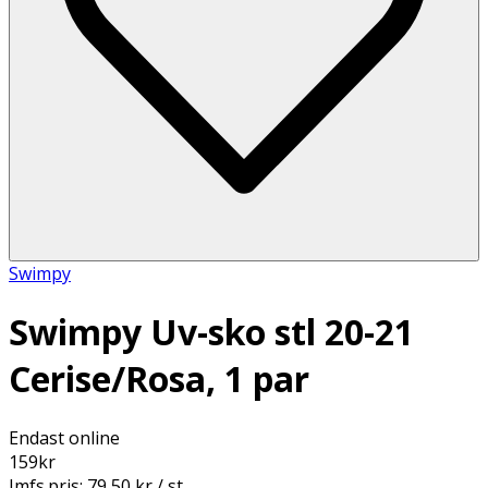
Swimpy
Swimpy Uv-sko stl 20-21
Cerise/Rosa, 1 par
Endast online
159
kr
Jmfs.pris:
79,50 kr / st