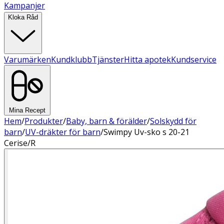
Kampanjer
Kloka Råd
Varumärken
Kundklubb
Tjänster
Hitta apotek
Kundservice
Mina Recept
Hem
/
Produkter
/
Baby, barn & förälder
/
Solskydd för
barn
/
UV-dräkter för barn
/
Swimpy Uv-sko s 20-21
Cerise/R