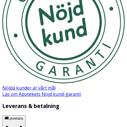
Användning
- Används vid bad, strandlek eller annan utomhusaktivitet
i solen.
- Skölj av efter användning och låt lufttorka.
Material
Ovansida: Neopren och nylonmesh
Sula: Termogummi
Förvaring & Skötselråd
Nöjda kunder är vårt mål
Skölj efter användning och låt lufttorka.
Läs om Apotekets Nöjd kund-garanti
Förvaras torrt och svalt, undvik direkt solljus.
Leverans & betalning
🚚Leverans