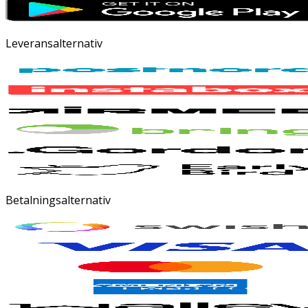
Leveransalternativ
Betalningsalternativ