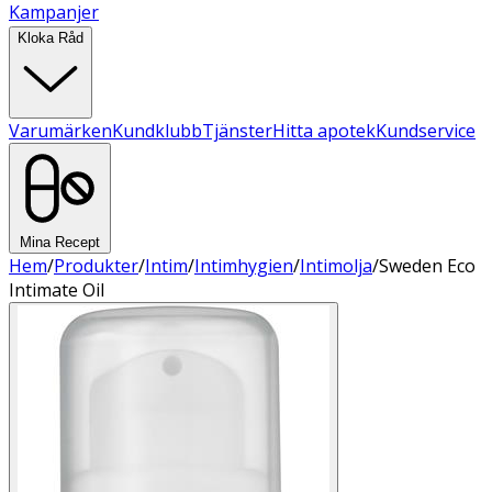
Kampanjer
Kloka Råd
Varumärken
Kundklubb
Tjänster
Hitta apotek
Kundservice
Mina Recept
Hem
/
Produkter
/
Intim
/
Intimhygien
/
Intimolja
/
Sweden Eco
Intimate Oil