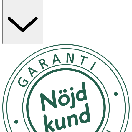
Förvaras i rumstemperatur
OK för gravida och ammande:
Ja
Ingredienser:
Tistelolja*, kokosolja*, baobabolja*, sheasmör*,
arganolja*, kakaosmör*, havreolja, havtornsextrakt*,
Evitamin (två sorter), solrosolja, rosmarin. Carthamus
tinctoris seed oil*, Cocos nucifera oil*, Adansonia digitata
oil*, Butyspermum parkii butter*, Argania spinosa kernel
oil*, Theobroma cacao seed butter*, Avena sativa kernel
oil*, Hippophae rhamnoides fruit extract*, Tocopheryl
acetate, Tocopherol, Helianthus annuus seed oil,
Rosmarinarus officinalis leaf extract. * Certifierad
ekologisk ingrediens enligt standard EEC 834/2007 och
USDA/FDA.