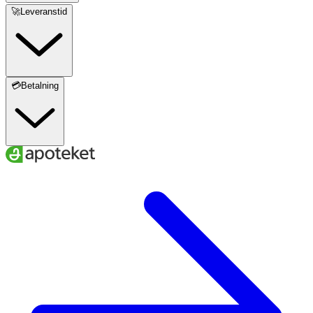
🚀Leveranstid
💳Betalning