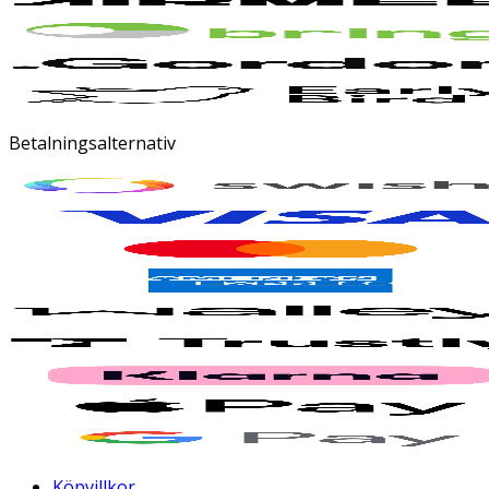
Betalningsalternativ
Köpvillkor