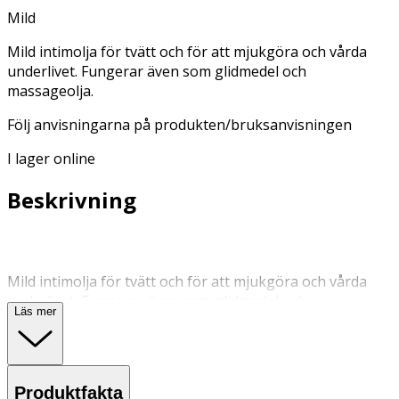
Mild
Mild intimolja för tvätt och för att mjukgöra och vårda
underlivet. Fungerar även som glidmedel och
massageolja.
Följ anvisningarna på produkten/bruksanvisningen
I lager online
Beskrivning
Mild intimolja för tvätt och för att mjukgöra och vårda
underlivet. Fungerar även som glidmedel och
Läs mer
massageolja.
Används för att mjukgöra och vårda underlivet. Används
även som glidmedel eller massage.
Produktfakta